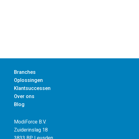
Chiel Broekhuis
Account Manager
06-102 179 77
Branches
Oplossingen
Klantsuccessen
Over ons
Blog
ModiForce B.V.
Zuiderinslag 18
3833 BP Leusden