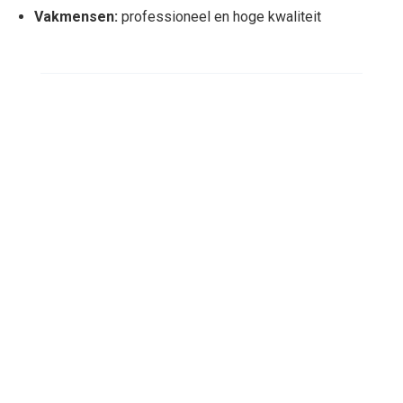
Vakmensen:
professioneel en hoge kwaliteit
Ook profiteren van onze
expertise en maatwerk?
Ontdek hoe gespecialiseerde voertuigmodificaties
jouw werkveld versterken. Neem contact op met
Chiel Broekhuis en bespreek de mogelijkheden.
Plan een adviesgesprek