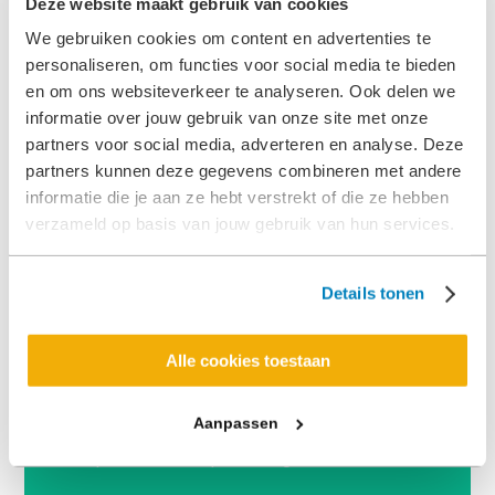
Deze website maakt gebruik van cookies
We gebruiken cookies om content en advertenties te
personaliseren, om functies voor social media te bieden
Werkwijze: van
en om ons websiteverkeer te analyseren. Ook delen we
informatie over jouw gebruik van onze site met onze
idee tot
partners voor social media, adverteren en analyse. Deze
partners kunnen deze gegevens combineren met andere
informatie die je aan ze hebt verstrekt of die ze hebben
operationeel
verzameld op basis van jouw gebruik van hun services.
voertuig
Details tonen
Alle cookies toestaan
Geen klant en geen branche is hetzelfde. Door
samen te werken en innovatief te blijven, ontstaat
Aanpassen
de optimale mobiele werkplek. Dit proces is
doorlopend en verloopt als volgt: