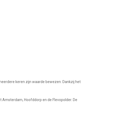
 meerdere keren zijn waarde bewezen.
Dankzij het
ot
Amsterdam,
Hoofddorp en de Flevopolder. De