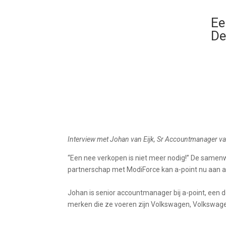
Ee
De
Interview met Johan van Eijk, Sr Accountmanager va
“
Een nee verkopen is niet meer nodig!
”
De
samenwe
partners
chap
met
ModiForce
kan a-point
nu
aan a
Johan is senior
accountmanager
bij a-
poin
t
,
een
d
merken die
ze
voeren zijn
Volkswagen,
Volkswag