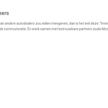
ners
aan andere autodealers zou willen meegeven, dan is het wel deze: “Invest
in de communicatie. Én werk samen met betrouwbare partners zoals Modi
Benieuwd wat we voor elkaar k
 accountmanager Chiel Broekhuis gaat graag in gesprek. Vul onderstaa
we zo snel mogelijk contact opnemen. Hop