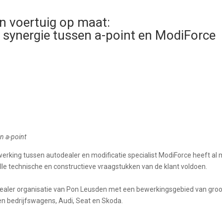
n voertuig op maat:
 synergie tussen a-point en ModiForce
n a-point
rking tussen autodealer en modificatie specialist
ModiForce
heeft al
lle
technische
en construct
ieve vraagstukken
van de klant
voldoen.
ealer organisatie van Pon Leusden met een bewerkingsgebied van gro
en
bedrijfswagens,
Audi,
Seat en Skoda
.