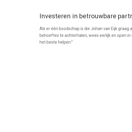
Investeren in betrouwbare part
Als er één boodschap is die Johan van Eijk graag 
behoeftes te achterhalen, wees eerlijk en open 
het beste helpen.”
Chiel Broekhuis
Account Manager
Onze
06-102 179 77