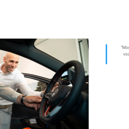
“Mod
voo