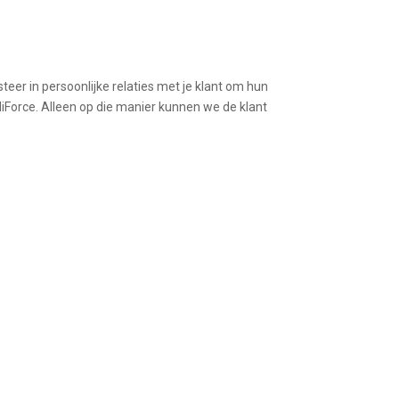
eer in persoonlijke relaties met je klant om hun
Force. Alleen op die manier kunnen we de klant
unnen betekenen?
nd contactformulier in, dan zorgen we ervoor dat
elijk tot snel!