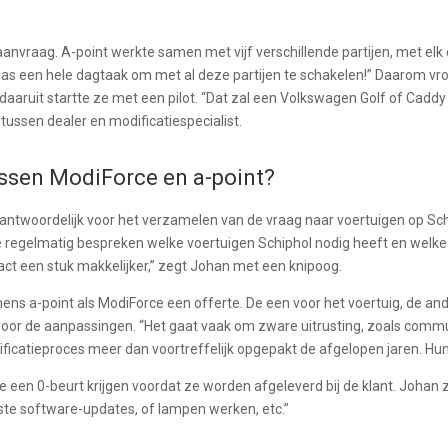
nvraag. A-point werkte samen met vijf verschillende partijen, met elk 
 was een hele dagtaak om met al deze partijen te schakelen!” Daarom vro
daaruit startte ze met een pilot. “Dat zal een Volkswagen Golf of Caddy
tussen dealer en modificatiespecialist.
ssen ModiForce en a-point?
rantwoordelijk voor het verzamelen van de vraag naar voertuigen op Sch
e regelmatig bespreken welke voertuigen Schiphol nodig heeft en welke
ct een stuk makkelijker,” zegt Johan met een knipoog.
s a-point als ModiForce een offerte. De een voor het voertuig, de and
voor de aanpassingen. “Het gaat vaak om zware uitrusting, zoals comm
ficatieproces meer dan voortreffelijk opgepakt de afgelopen jaren. Hu
een 0-beurt krijgen voordat ze worden afgeleverd bij de klant. Johan zo
tste software-updates, of lampen werken, etc.”