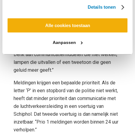
Details tonen
Welke vragen krijgen jullie zoal
binnen?
Alle cookies toestaan
“Ik krijg vragen van al onze klanten, politie,
Aanpassen
veiligheidsregio’s, ambulancediensten en Schiphol.
Denk aan communicatiemiddelen die niet werken,
lampen die uitvallen of een tweetoon die geen
geluid meer geeft.”
Meldingen krijgen een bepaalde prioriteit. Als de
letter ‘P’ in een stopbord van de politie niet werkt,
heeft dat minder prioriteit dan communicatie met
de luchtverkeersleiding in een voertuig van
Schiphol. Dat tweede voertuig is dan namelijk niet
inzetbaar. “Prio 1 meldingen worden binnen 24 uur
verholpen.”