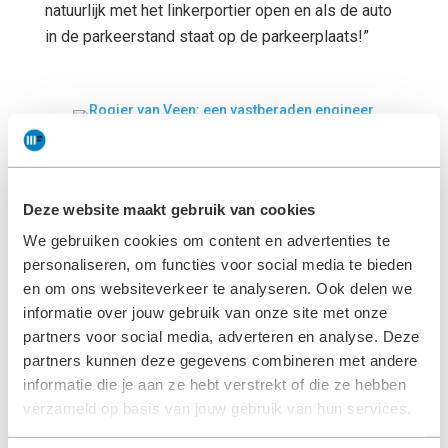
natuurlijk met het linkerportier open en als de auto
in de parkeerstand staat op de parkeerplaats!”
“Ik ben graag in contact met
Deze website maakt gebruik van cookies
mensen en ik ben van
We gebruiken cookies om content en advertenties te
nature servicegericht.
personaliseren, om functies voor social media te bieden
en om ons websiteverkeer te analyseren. Ook delen we
Daarom zorg ik graag dat
informatie over jouw gebruik van onze site met onze
een voertuig snel weer
partners voor social media, adverteren en analyse. Deze
partners kunnen deze gegevens combineren met andere
beschikbaar is.
”
informatie die je aan ze hebt verstrekt of die ze hebben
verzameld op basis van jouw gebruik van hun services.