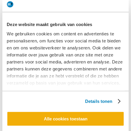
juli 2024
juni 2024
mei 2024
Deze website maakt gebruik van cookies
april 2024
We gebruiken cookies om content en advertenties te
december 2023
personaliseren, om functies voor social media te bieden
november 2023
en om ons websiteverkeer te analyseren. Ook delen we
september 2023
informatie over jouw gebruik van onze site met onze
partners voor social media, adverteren en analyse. Deze
augustus 2023
partners kunnen deze gegevens combineren met andere
juli 2023
informatie die je aan ze hebt verstrekt of die ze hebben
juni 2023
verzameld op basis van jouw gebruik van hun services.
mei 2023
maart 2023
Details tonen
februari 2023
januari 2023
Alle cookies toestaan
december 2022