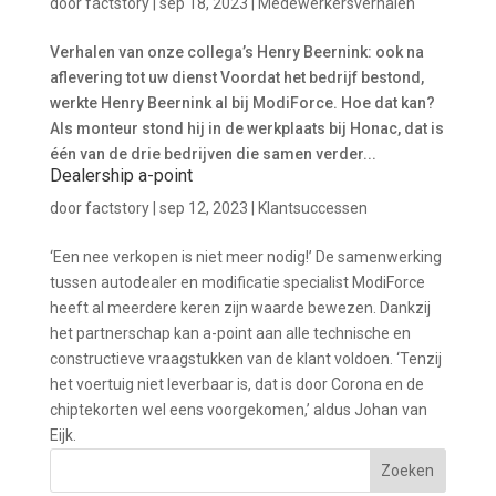
door
factstory
|
sep 18, 2023
|
Medewerkersverhalen
Verhalen van onze collega’s Henry Beernink: ook na
aflevering tot uw dienst Voordat het bedrijf bestond,
werkte Henry Beernink al bij ModiForce. Hoe dat kan?
Als monteur stond hij in de werkplaats bij Honac, dat is
één van de drie bedrijven die samen verder...
Dealership a-point
door
factstory
|
sep 12, 2023
|
Klantsuccessen
‘Een nee verkopen is niet meer nodig!’ De samenwerking
tussen autodealer en modificatie specialist ModiForce
heeft al meerdere keren zijn waarde bewezen. Dankzij
het partnerschap kan a-point aan alle technische en
constructieve vraagstukken van de klant voldoen. ‘Tenzij
het voertuig niet leverbaar is, dat is door Corona en de
chiptekorten wel eens voorgekomen,’ aldus Johan van
Eijk.