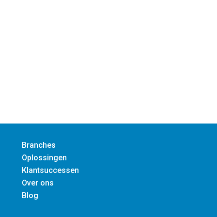
Plan een adviesgesprek
Chiel Broekhuis
Account Manager
06-102 179 77
Branches
Oplossingen
Klantsuccessen
Over ons
Blog