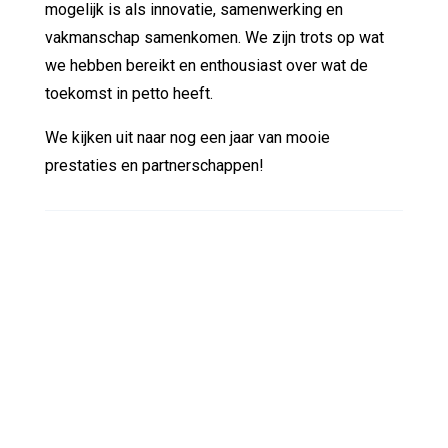
mogelijk is als innovatie, samenwerking en
vakmanschap samenkomen. We zijn trots op wat
we hebben bereikt en enthousiast over wat de
toekomst in petto heeft.
We kijken uit naar nog een jaar van mooie
prestaties en partnerschappen!
Sparren over de mogelijkheden?
Wil je meer weten over wat we doen of hoe
we kunnen samenwerken? Chiel Broekhuis
denkt graag met je mee.