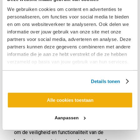
Een veiliger ‘s-Hertogenbosch
We gebruiken cookies om content en advertenties te
personaliseren, om functies voor social media te bieden
Onze aanpak is persoonlijk, betrokken en
en om ons websiteverkeer te analyseren. Ook delen we
betrouwbaar en we gaan alleen voor topkwaliteit. In
informatie over jouw gebruik van onze site met onze
partners voor social media, adverteren en analyse. Deze
onze intensieve samenwerking staat jouw
partners kunnen deze gegevens combineren met andere
behoefte centraal. We kennen onze klanten en zijn
informatie die je aan ze hebt verstrekt of die ze hebben
goed op de hoogte van wat er speelt in de markt.
verzameld op basis van jouw gebruik van hun services.
Op deze manier verzekeren we dat jouw team dag
in, dag uit optimaal, veilig, efficiënt en ergonomisch
Details tonen
kan werken, altijd en overal.
Onze succesvolle samenwerking met de
Alle cookies toestaan
gemeente
’s-Hertogenbosch
illustreert dit. Van
een dakset met zoeklichtfunctie tot matrixborden
Aanpassen
voor en achter, elk detail is zorgvuldig overwogen
om de veiligheid en functionaliteit van de